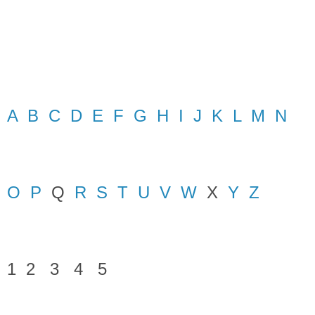
A
B
C
D
E
F
G
H
I
J
K
L
M
N
O
P
Q
R
S
T
U
V
W
X
Y
Z
1 2 3 4 5