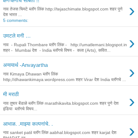
क्षण-क्षणाचे सोबती !!
›
नाव तेजस चिमटे ब्लॉग लिंक http://tejaschimate.blogspot.com शहर पुणे
देश भारत ...
5 comments:
›
उमटले मनी …
नाव - Rupali Thombare ब्लॉग लिंक - http://umatlemani.blogspot.in
शहर - Mumbai देश - India ब्लॉगचे विषय - कला (Arts), कवित...
›
अन्वयार्थ -Anvayartha
नाव Kimaya Dhawan ब्लॉग लिंक
http;//dhawankimaya.wordpress.com शहर Virar देश India ब्लॉगचे ...
›
मी मराठी
नाव तुषार बेंडाळे ब्लॉग लिंक marathikavita.blogspot.com शहर पुणे देश
इंडिया ब्लॉगचे विषय...
›
आभाळ. .माझ्या कल्पनांचे. .
नाव sanket patil ब्लॉग लिंक aabhal.blogspot.com शहर karjat देश