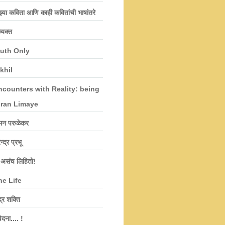
झ्या कविता आणि काही कवितांची भाषांतरे
्यक्त
ruth Only
khil
ncounters with Reality: being
iran Limaye
मन परुळेकर
न्द्र प्रभू
 असंच लिहितो!
he Life
द्र शक्ति
वेदना.... !