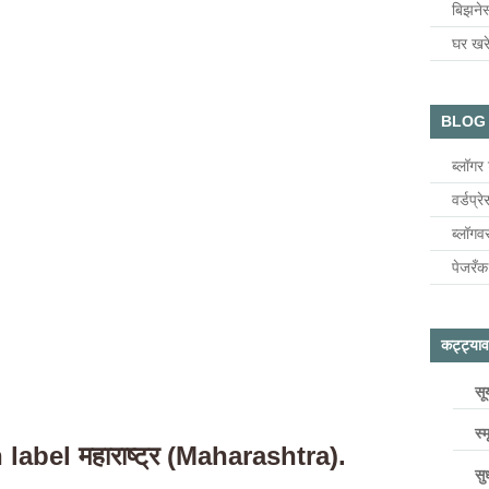
बिझनेस
घर खरे
BLOG TI
ब्लॉगर
वर्डप्
ब्लॉग
पेजरँक
कट्ट्या
सू
स्म
 label
महाराष्ट्र (Maharashtra)
.
सु