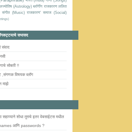
 (Paraphrase)
भारत (India)
गाणी (Songs)
लज्योतिष (Astrology)
ब्लॉगींग
राजकारण
ललित
संगीत (Music)
राजकारण' समाज (Social)
eetings)
्लॉगकट्टयाचे सभासद
ी संवाद
ानसी
षणाचे सोबती !!
ट ,संगणक विषयक ब्लॉग
न माझे
या सहाय्याने शोधा तुमचे इतर वेबसाईटस मधील
names आणि passwords ?