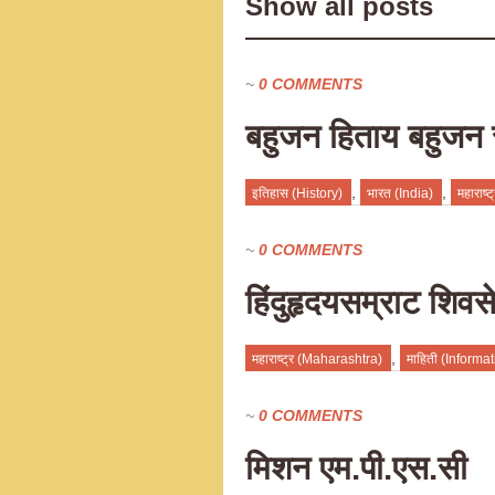
Show all posts
~
0 COMMENTS
बहुजन हिताय बहुजन
,
,
इतिहास (History)
भारत (India)
महाराष
~
0 COMMENTS
हिंदुहृदयसम्राट शिवस
,
महाराष्ट्र (Maharashtra)
माहिती (Informat
~
0 COMMENTS
मिशन एम.पी.एस.सी