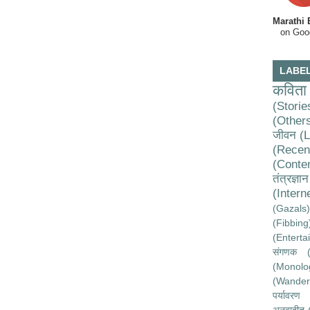
Marathi
on Goo
LABE
कविता
(Storie
(Other
जीवन (L
(Rece
(Conte
तंत्रज्
(Intern
(Gazals)
(Fibbing
(Enterta
संगणक (
(Monolo
(Wander
पर्यावरण