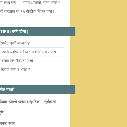
्य कथा रम्यः ! - योग्य ओळखी, योग्य सल्ले !
दी करताना या १५ गोष्टींचा विचार करा !
PS (ब्लॉग टीप्स )
 टेम्प्लेट कशी बदलावी?
रेस आणि ब्लॉगर ब्लॉगवर "फोरम" तयार करा
वर बनवा एक "फिरता फळा"
 म्हणजे काय रे भाऊ ?
वरील मंडळी
र्यकांत डोळसे यांच्या वात्रटिका : सूर्यकांती
ृति
धाकर कदम