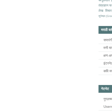
अनुवादीत
तंत्रज्ञान
फ
लेख
विचार
शुभेच्छा (Gr
मराठी ब
सप्तरंग
मनी म
क्षण-क्
इंटरने
कवि म
नेटभेट
गुगलच्
User