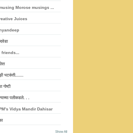
musing Morose musings ...
reative Juices
nyandeep
्दवेडा
 friends...
लित
झी भटकंती.......
पा गोष्टी
्याच्या पलीकडले. . .
PM's Vidya Mandir Dahisar
फा
Show All