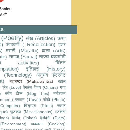
 Books
gle+
LS
 (Poetry)
लेख (Articles)
कथा
s)
आठवणी ( Recollection)
इतर
s)
मराठी (Marathi)
कला (Arts)
ife)
समाज (Social)
ताज्या घडामोडी
nt activities)
चिंतन
mplation)
इतिहास (History)
ञान (Technology)
अनुभव
इंटरनेट
et)
महाराष्ट्र (Maharashtra)
गझल
प्रेम (Love)
वेगळेच विषय (Others)
गप्पा
)
ब्लॉग टीप्स (Blog Tips)
मनोरंजन
inment)
प्रवास (Travel)
फोटो (Photo)
Computer)
चित्रपट (Films)
स्वगत
gue)
फूटकळ (Miscellaneous)
भटकंती
ings)
विनोद (Jokes)
दैनंदिनी (Diary)
 (Environment)
पाककला (Cooking)