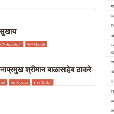
मा
अव
T
 सुखाय
ni
,
्ट्र (Maharashtra)
समाज (Social)
E
K
वा
ेनाप्रमुख श्रीमान बाळासाहेब ठाकरे
नरे
मी
,
,
ion)
लेख (Articles)
समाज (Social)
T
रु
सं