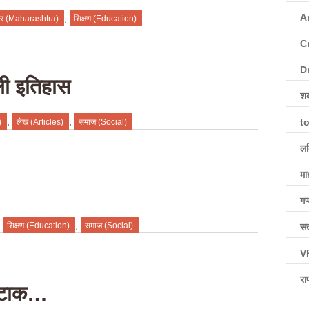
A
,
्ट्र (Maharashtra)
शिक्षण (Education)
C
D
ाली इतिहास
शब
,
,
to
)
लेख (Articles)
समाज (Social)
ल
मा
गप्
,
,
शिक्षण (Education)
समाज (Social)
सत
V
रा
की टाक…